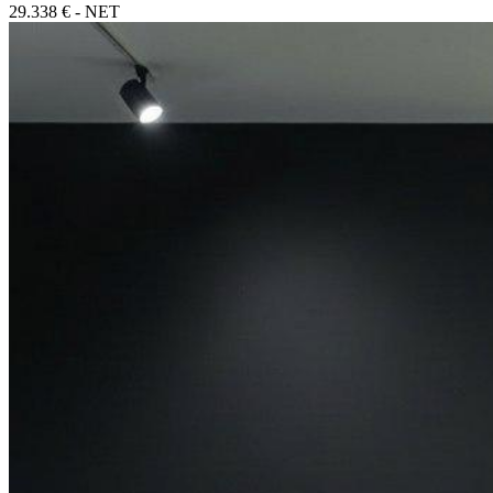
29.338 € - NET