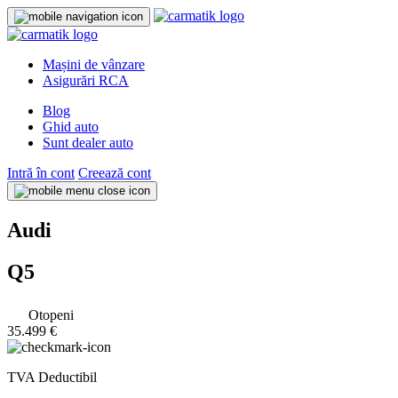
Mașini de vânzare
Asigurări RCA
Blog
Ghid auto
Sunt dealer auto
Intră în cont
Creează cont
Audi
Q5
Otopeni
35.499 €
TVA Deductibil