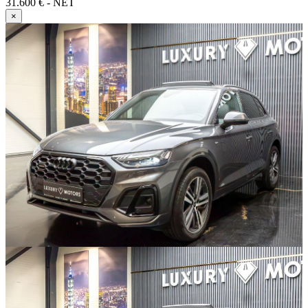
31.600 € - NET
×