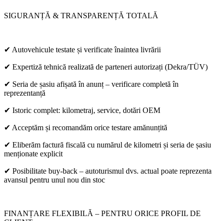
SIGURANȚĂ & TRANSPARENȚĂ TOTALĂ
✔ Autovehicule testate și verificate înaintea livrării
✔ Expertiză tehnică realizată de parteneri autorizați (Dekra/TÜV)
✔ Seria de șasiu afișată în anunț – verificare completă în
reprezentanță
✔ Istoric complet: kilometraj, service, dotări OEM
✔ Acceptăm și recomandăm orice testare amănunțită
✔ Eliberăm factură fiscală cu numărul de kilometri și seria de șasiu
menționate explicit
✔ Posibilitate buy-back – autoturismul dvs. actual poate reprezenta
avansul pentru unul nou din stoc
FINANȚARE FLEXIBILĂ – PENTRU ORICE PROFIL DE