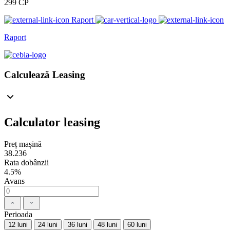
299 CP
Raport
Raport
Calculează Leasing
Calculator leasing
Preț mașină
38.236
Rata dobânzii
4.5%
Avans
Perioada
12 luni
24 luni
36 luni
48 luni
60 luni