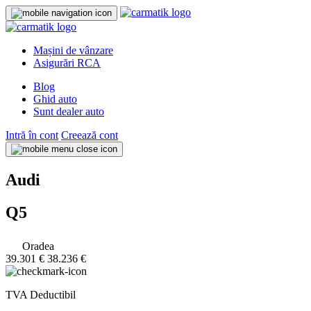
Mașini de vânzare
Asigurări RCA
Blog
Ghid auto
Sunt dealer auto
Intră în cont
Creează cont
Audi
Q5
Oradea
39.301 €
38.236 €
TVA Deductibil