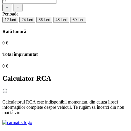
Perioada
12 luni
24 luni
36 luni
48 luni
60 luni
Rată lunară
0 €
Total împrumutat
0 €
Calculator RCA
Calculatorul RCA este indisponibil momentan, din cauza lipsei
informațiilor complete despre vehicul. Te rugăm să încerci din nou
mai târziu.