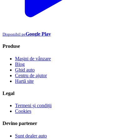
Google Play
Disponibil pe
Produse
Mașini de vânzare
Blog
Ghid auto
Centru de ajutor
Hartă site
Legal
Termeni și condiții
Cookies
Devino partener
Sunt dealer auto