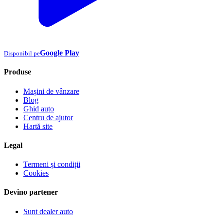
Google Play
Disponibil pe
Produse
Mașini de vânzare
Blog
Ghid auto
Centru de ajutor
Hartă site
Legal
Termeni și condiții
Cookies
Devino partener
Sunt dealer auto