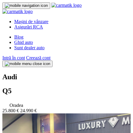
Mașini de vânzare
Asigurări RCA
Blog
Ghid auto
Sunt dealer auto
Intră în cont
Creează cont
Audi
Q5
Oradea
25.800 €
24.990 €