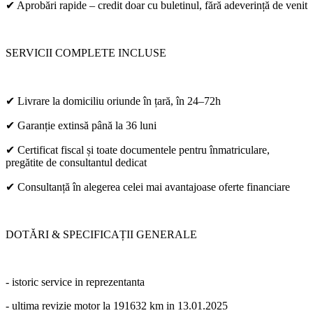
✔ Aprobări rapide – credit doar cu buletinul, fără adeverință de venit
SERVICII COMPLETE INCLUSE
✔ Livrare la domiciliu oriunde în țară, în 24–72h
✔ Garanție extinsă până la 36 luni
✔ Certificat fiscal și toate documentele pentru înmatriculare,
pregătite de consultantul dedicat
✔ Consultanță în alegerea celei mai avantajoase oferte financiare
DOTĂRI & SPECIFICAȚII GENERALE
- istoric service in reprezentanta
- ultima revizie motor la 191632 km in 13.01.2025