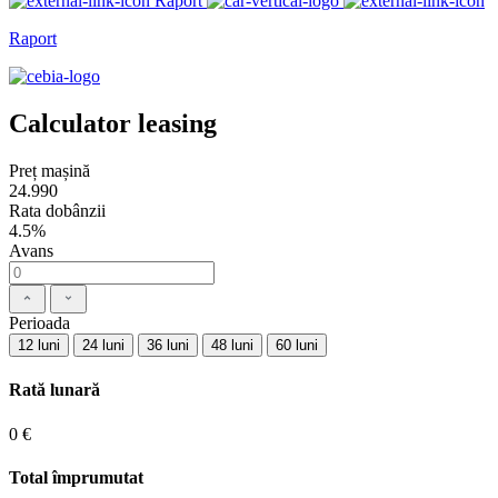
Raport
Raport
Calculator leasing
Preț mașină
24.990
Rata dobânzii
4.5%
Avans
Perioada
12 luni
24 luni
36 luni
48 luni
60 luni
Rată lunară
0 €
Total împrumutat