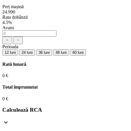
Preț mașină
24.990
Rata dobânzii
4.5%
Avans
Perioada
12 luni
24 luni
36 luni
48 luni
60 luni
Rată lunară
0 €
Total împrumutat
0 €
Calculează RCA