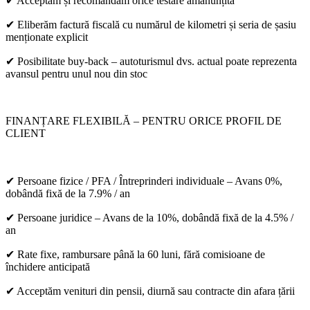
✔ Acceptăm și recomandăm orice testare amănunțită
✔ Eliberăm factură fiscală cu numărul de kilometri și seria de șasiu
menționate explicit
✔ Posibilitate buy-back – autoturismul dvs. actual poate reprezenta
avansul pentru unul nou din stoc
FINANȚARE FLEXIBILĂ – PENTRU ORICE PROFIL DE
CLIENT
✔ Persoane fizice / PFA / Întreprinderi individuale – Avans 0%,
dobândă fixă de la 7.9% / an
✔ Persoane juridice – Avans de la 10%, dobândă fixă de la 4.5% /
an
✔ Rate fixe, rambursare până la 60 luni, fără comisioane de
închidere anticipată
✔ Acceptăm venituri din pensii, diurnă sau contracte din afara țării