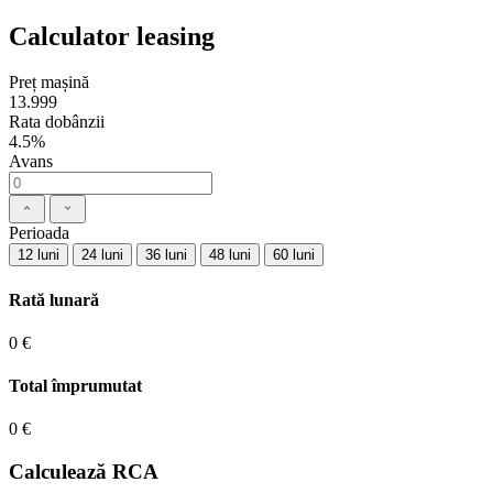
Calculator leasing
Preț mașină
13.999
Rata dobânzii
4.5%
Avans
Perioada
12 luni
24 luni
36 luni
48 luni
60 luni
Rată lunară
0 €
Total împrumutat
0 €
Calculează RCA