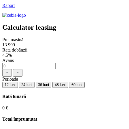
Raport
Calculator leasing
Preț mașină
13.999
Rata dobânzii
4.5%
Avans
Perioada
12 luni
24 luni
36 luni
48 luni
60 luni
Rată lunară
0 €
Total împrumutat