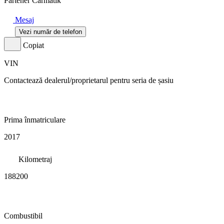
Partener Carmatik
Mesaj
Vezi număr de telefon
Copiat
VIN
Contactează dealerul/proprietarul pentru seria de șasiu
Prima înmatriculare
2017
Kilometraj
188200
Combustibil