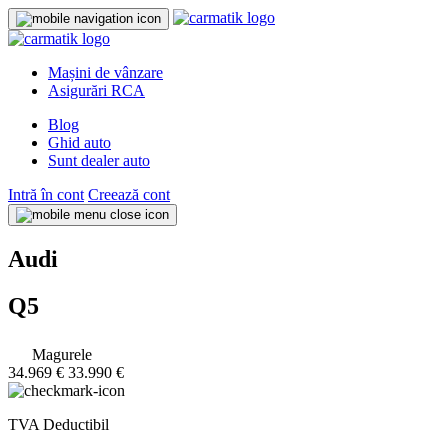
Mașini de vânzare
Asigurări RCA
Blog
Ghid auto
Sunt dealer auto
Intră în cont
Creează cont
Audi
Q5
Magurele
34.969 €
33.990 €
TVA Deductibil