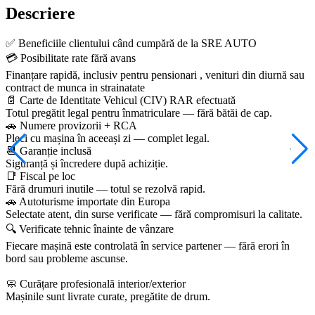
Descriere
✅ Beneficiile clientului când cumpără de la SRE AUTO
💳 Posibilitate rate fără avans
Finanțare rapidă, inclusiv pentru pensionari , venituri din diurnă sau
contract de munca in strainatate
📄 Carte de Identitate Vehicul (CIV) RAR efectuată
Totul pregătit legal pentru înmatriculare — fără bătăi de cap.
🚗 Numere provizorii + RCA
Pleci cu mașina în aceeași zi — complet legal.
📆 Garanție inclusă
Siguranță și încredere după achiziție.
📑 Fiscal pe loc
Fără drumuri inutile — totul se rezolvă rapid.
🚗 Autoturisme importate din Europa
Selectate atent, din surse verificate — fără compromisuri la calitate.
🔍 Verificate tehnic înainte de vânzare
Fiecare mașină este controlată în service partener — fără erori în
bord sau probleme ascunse.
🧼 Curățare profesională interior/exterior
Mașinile sunt livrate curate, pregătite de drum.