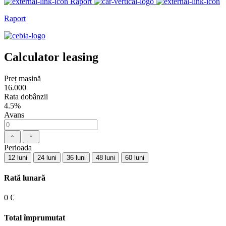
Raport
Raport
Calculator leasing
Preț mașină
16.000
Rata dobânzii
4.5%
Avans
Perioada
12 luni
24 luni
36 luni
48 luni
60 luni
Rată lunară
0 €
Total împrumutat