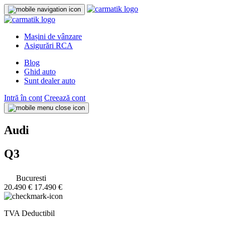
Mașini de vânzare
Asigurări RCA
Blog
Ghid auto
Sunt dealer auto
Intră în cont
Creează cont
Audi
Q3
Bucuresti
20.490 €
17.490 €
TVA Deductibil