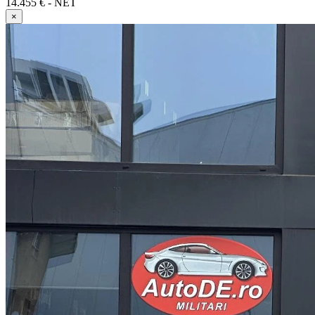
14.455 € - NET
×