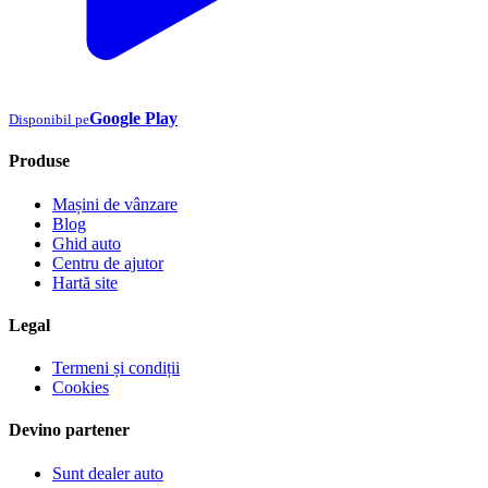
Google Play
Disponibil pe
Produse
Mașini de vânzare
Blog
Ghid auto
Centru de ajutor
Hartă site
Legal
Termeni și condiții
Cookies
Devino partener
Sunt dealer auto