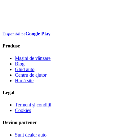
Google Play
Disponibil pe
Produse
Mașini de vânzare
Blog
Ghid auto
Centru de ajutor
Hartă site
Legal
Termeni și condiții
Cookies
Devino partener
Sunt dealer auto