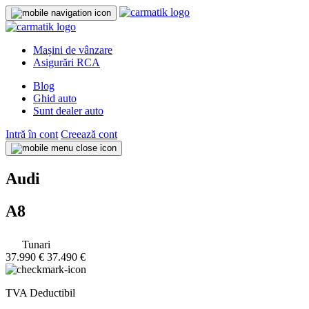
Mașini de vânzare
Asigurări RCA
Blog
Ghid auto
Sunt dealer auto
Intră în cont
Creează cont
Audi
A8
Tunari
37.990 €
37.490 €
TVA Deductibil