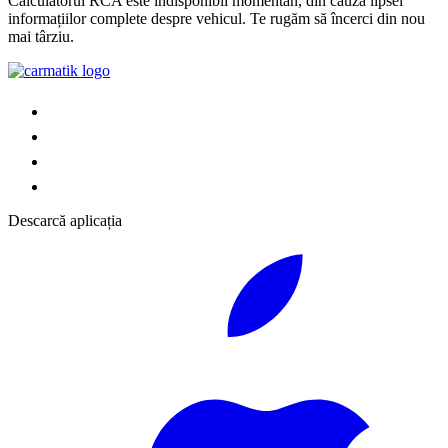
Calculatorul RCA este indisponibil momentan, din cauza lipsei
informațiilor complete despre vehicul. Te rugăm să încerci din nou
mai târziu.
Descarcă aplicația