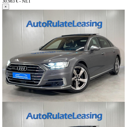
30.983 € - NET
×