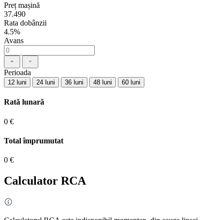
Preț mașină
37.490
Rata dobânzii
4.5%
Avans
Perioada
12 luni
24 luni
36 luni
48 luni
60 luni
Rată lunară
0 €
Total împrumutat
0 €
Calculator RCA