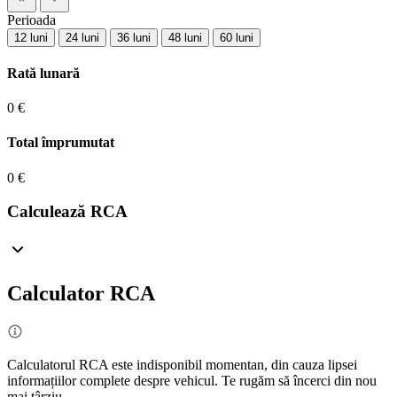
Perioada
12 luni
24 luni
36 luni
48 luni
60 luni
Rată lunară
0 €
Total împrumutat
0 €
Calculează RCA
Calculator RCA
Calculatorul RCA este indisponibil momentan, din cauza lipsei
informațiilor complete despre vehicul. Te rugăm să încerci din nou
mai târziu.