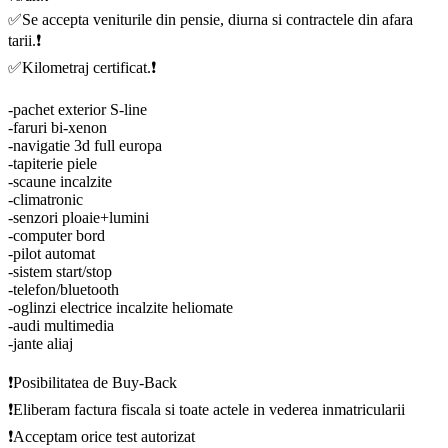
✅Se accepta veniturile din pensie, diurna si contractele din afara
tarii.❗️
✅Kilometraj certificat.❗️
-pachet exterior S-line
-faruri bi-xenon
-navigatie 3d full europa
-tapiterie piele
-scaune incalzite
-climatronic
-senzori ploaie+lumini
-computer bord
-pilot automat
-sistem start/stop
-telefon/bluetooth
-oglinzi electrice incalzite heliomate
-audi multimedia
-jante aliaj
❗️Posibilitatea de Buy-Back
❗️Eliberam factura fiscala si toate actele in vederea inmatricularii
❗️Acceptam orice test autorizat