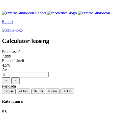
Raport
Raport
Calculator leasing
Preț mașină
7.999
Rata dobânzii
4.5%
Avans
Perioada
12 luni
24 luni
36 luni
48 luni
60 luni
Rată lunară
0 €