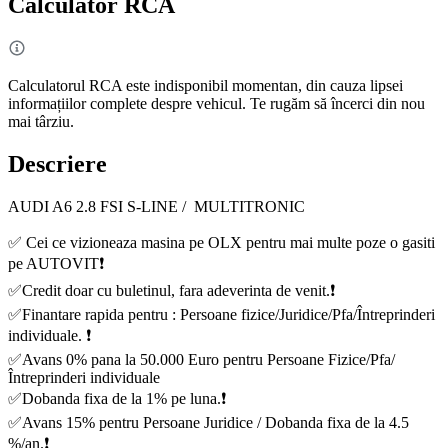
Calculator RCA
Calculatorul RCA este indisponibil momentan, din cauza lipsei
informațiilor complete despre vehicul. Te rugăm să încerci din nou
mai târziu.
Descriere
AUDI A6 2.8 FSI S-LINE / MULTITRONIC
✅ Cei ce vizioneaza masina pe OLX pentru mai multe poze o gasiti
pe AUTOVIT❗️
✅Credit doar cu buletinul, fara adeverinta de venit.❗️
✅Finantare rapida pentru : Persoane fizice/Juridice/Pfa/Întreprinderi
individuale. ❗️
✅Avans 0% pana la 50.000 Euro pentru Persoane Fizice/Pfa/
Întreprinderi individuale
✅Dobanda fixa de la 1% pe luna.❗️
✅Avans 15% pentru Persoane Juridice / Dobanda fixa de la 4.5
%/an.❗️