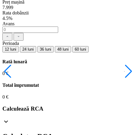
Preț mașină
7.999
Rata dobânzii
4.5%
Avans
Perioada
12 luni
24 luni
36 luni
48 luni
60 luni
Rată lunară
0 €
Total împrumutat
0 €
Calculează RCA