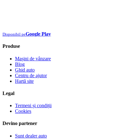
Google Play
Disponibil pe
Produse
Mașini de vânzare
Blog
Ghid auto
Centru de ajutor
Hartă site
Legal
Termeni și condiții
Cookies
Devino partener
Sunt dealer auto