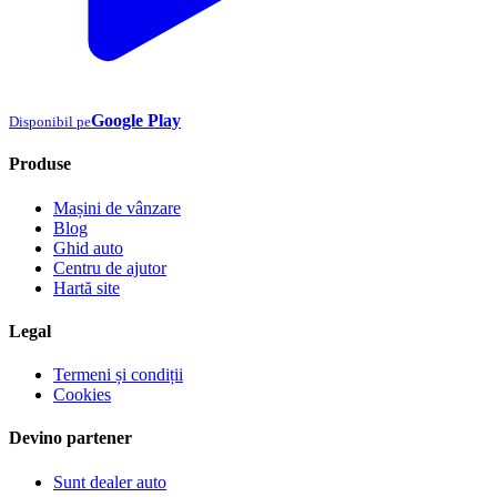
Google Play
Disponibil pe
Produse
Mașini de vânzare
Blog
Ghid auto
Centru de ajutor
Hartă site
Legal
Termeni și condiții
Cookies
Devino partener
Sunt dealer auto