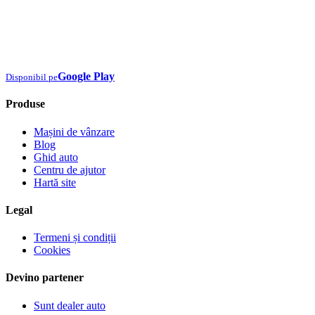
Google Play
Disponibil pe
Produse
Mașini de vânzare
Blog
Ghid auto
Centru de ajutor
Hartă site
Legal
Termeni și condiții
Cookies
Devino partener
Sunt dealer auto