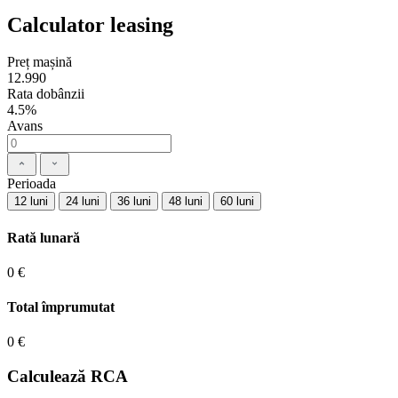
Calculator leasing
Preț mașină
12.990
Rata dobânzii
4.5%
Avans
Perioada
12 luni
24 luni
36 luni
48 luni
60 luni
Rată lunară
0 €
Total împrumutat
0 €
Calculează RCA