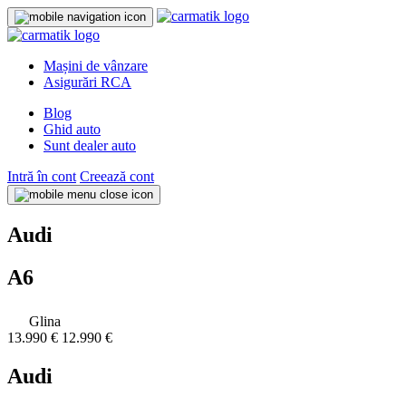
Mașini de vânzare
Asigurări RCA
Blog
Ghid auto
Sunt dealer auto
Intră în cont
Creează cont
Audi
A6
Glina
13.990 €
12.990 €
Audi