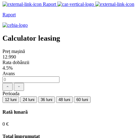
Raport
Raport
Calculator leasing
Preț mașină
12.990
Rata dobânzii
4.5%
Avans
Perioada
12 luni
24 luni
36 luni
48 luni
60 luni
Rată lunară
0 €
Total împrumutat