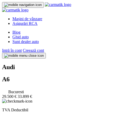
Mașini de vânzare
Asigurări RCA
Blog
Ghid auto
Sunt dealer auto
Intră în cont
Creează cont
Audi
A6
Bucuresti
29.500 €
33.899 €
TVA Deductibil