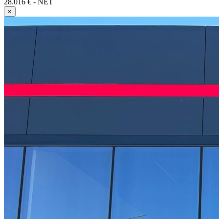
28.016 € - NET
×