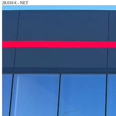
28.016 € - NET