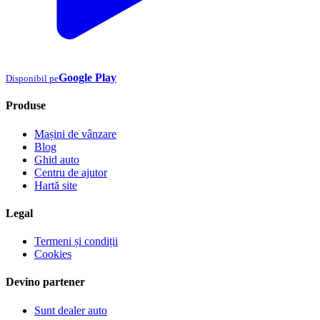
Google Play
Disponibil pe
Produse
Mașini de vânzare
Blog
Ghid auto
Centru de ajutor
Hartă site
Legal
Termeni și condiții
Cookies
Devino partener
Sunt dealer auto