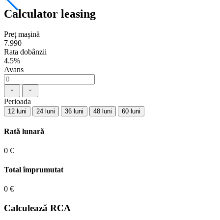
Calculator leasing
Preț mașină
7.990
Rata dobânzii
4.5%
Avans
Perioada
12 luni
24 luni
36 luni
48 luni
60 luni
Rată lunară
0 €
Total împrumutat
0 €
Calculează RCA