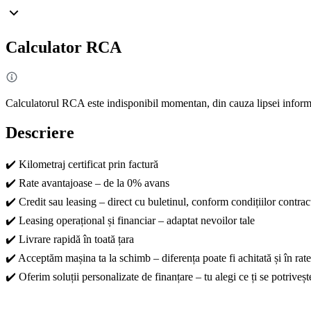
Calculator RCA
Calculatorul RCA este indisponibil momentan, din cauza lipsei informa
Descriere
✔️ Kilometraj certificat prin factură
✔️ Rate avantajoase – de la 0% avans
✔️ Credit sau leasing – direct cu buletinul, conform condițiilor contrac
✔️ Leasing operațional și financiar – adaptat nevoilor tale
✔️ Livrare rapidă în toată țara
✔️ Acceptăm mașina ta la schimb – diferența poate fi achitată și în rate
✔️ Oferim soluții personalizate de finanțare – tu alegi ce ți se potriveșt