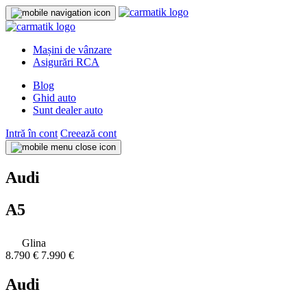
Mașini de vânzare
Asigurări RCA
Blog
Ghid auto
Sunt dealer auto
Intră în cont
Creează cont
Audi
A5
Glina
8.790 €
7.990 €
Audi