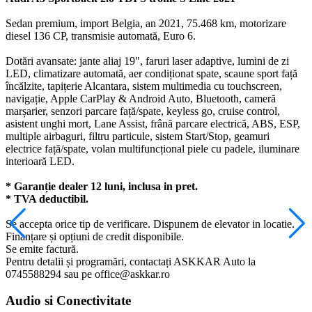
Sedan premium, import Belgia, an 2021, 75.468 km, motorizare
diesel 136 CP, transmisie automată, Euro 6.
Dotări avansate: jante aliaj 19", faruri laser adaptive, lumini de zi
LED, climatizare automată, aer condiționat spate, scaune sport față
încălzite, tapițerie Alcantara, sistem multimedia cu touchscreen,
navigație, Apple CarPlay & Android Auto, Bluetooth, cameră
marșarier, senzori parcare față/spate, keyless go, cruise control,
asistent unghi mort, Lane Assist, frână parcare electrică, ABS, ESP,
multiple airbaguri, filtru particule, sistem Start/Stop, geamuri
electrice față/spate, volan multifuncțional piele cu padele, iluminare
interioară LED.
* Garanție dealer 12 luni, inclusa in pret.
* TVA deductibil.
Se accepta orice tip de verificare. Dispunem de elevator in locatie.
Finanțare și opțiuni de credit disponibile.
Se emite factură.
Pentru detalii și programări, contactați ASKKAR Auto la
0745588294 sau pe office@askkar.ro
Audio si Conectivitate