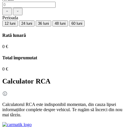
Perioada
12 luni
24 luni
36 luni
48 luni
60 luni
Rată lunară
0 €
Total împrumutat
0 €
Calculator RCA
Calculatorul RCA este indisponibil momentan, din cauza lipsei
informațiilor complete despre vehicul. Te rugăm să încerci din nou
mai târziu.