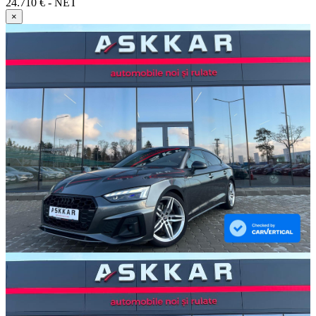
24.710 € - NET
×