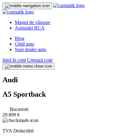
Mașini de vânzare
Asigurări RCA
Blog
Ghid auto
Sunt dealer auto
Intră în cont
Creează cont
Audi
A5 Sportback
Bucuresti
29.899 €
TVA Deductibil