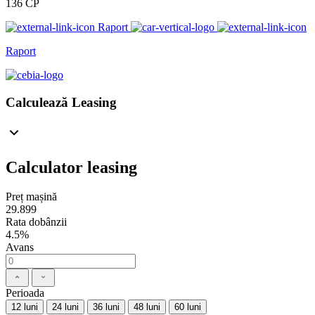
136 CP
Raport
Raport
Calculează Leasing
Calculator leasing
Preț mașină
29.899
Rata dobânzii
4.5%
Avans
Perioada
12 luni
24 luni
36 luni
48 luni
60 luni