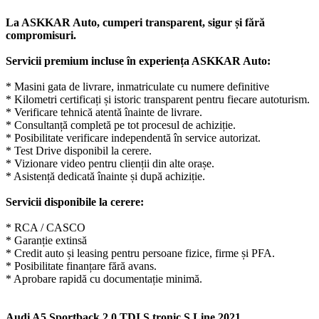
La ASKKAR Auto, cumperi transparent, sigur și fără
compromisuri.
Servicii premium incluse în experiența ASKKAR Auto:
* Masini gata de livrare, inmatriculate cu numere definitive
* Kilometri certificați și istoric transparent pentru fiecare autoturism.
* Verificare tehnică atentă înainte de livrare.
* Consultanță completă pe tot procesul de achiziție.
* Posibilitate verificare independentă în service autorizat.
* Test Drive disponibil la cerere.
* Vizionare video pentru clienții din alte orașe.
* Asistență dedicată înainte și după achiziție.
Servicii disponibile la cerere:
* RCA / CASCO
* Garanție extinsă
* Credit auto și leasing pentru persoane fizice, firme și PFA.
* Posibilitate finanțare fără avans.
* Aprobare rapidă cu documentație minimă.
Audi A5 Sportback 2.0 TDI S tronic S Line 2021