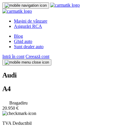
Mașini de vânzare
Asigurări RCA
Blog
Ghid auto
Sunt dealer auto
Intră în cont
Creează cont
Audi
A4
Bragadiru
20.950 €
TVA Deductibil