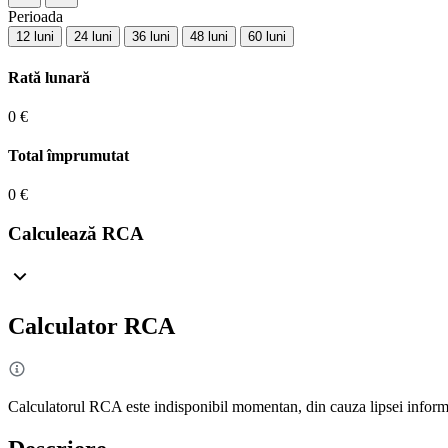
Perioada
12 luni
24 luni
36 luni
48 luni
60 luni
Rată lunară
0 €
Total împrumutat
0 €
Calculează RCA
Calculator RCA
Calculatorul RCA este indisponibil momentan, din cauza lipsei informa