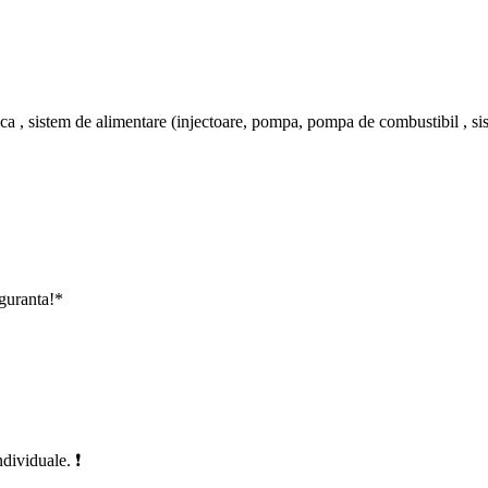
a , sistem de alimentare (injectoare, pompa, pompa de combustibil , siste
uranta!*
dividuale. ❗️