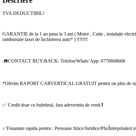
Descriere
TVA DEDUCTIBIL!
GARANTIE de la 1 an pana la 3 ani ( Motor , Cutie , instalație electric
rambursare taxei de închirierea auto* ) ‼️‼️‼️‼️
.☎️CONTACT BUY-BACK: Telefon/Whats’App: 0770668668
*Oferim RAPORT CARVERTICAL GRATUIT pentru un plus de sig
✅ Credit doar cu buletinul, fara adeverinta de venit.❗️
✅Finantare rapida pentru : Persoane fizice/Juridice/Pfa/Întreprinderi in