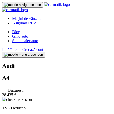
Mașini de vânzare
Asigurări RCA
Blog
Ghid auto
Sunt dealer auto
Intră în cont
Creează cont
Audi
A4
Bucuresti
28.435 €
TVA Deductibil