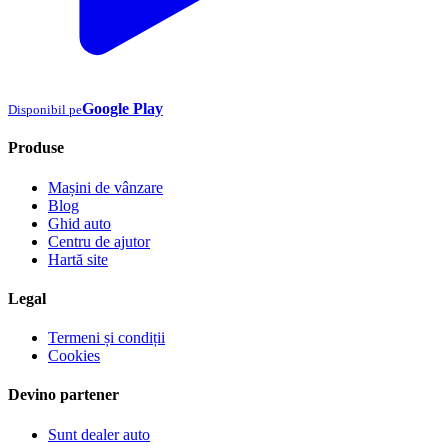
Google Play
Disponibil pe
Produse
Mașini de vânzare
Blog
Ghid auto
Centru de ajutor
Hartă site
Legal
Termeni și condiții
Cookies
Devino partener
Sunt dealer auto