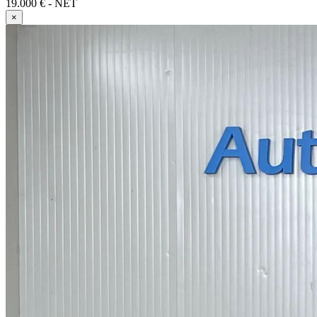
19.000 € - NET
×