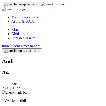
Mașini de vânzare
Asigurări RCA
Blog
Ghid auto
Sunt dealer auto
Intră în cont
Creează cont
Audi
A4
Tunari
23.190 €
22.990 €
TVA Deductibil