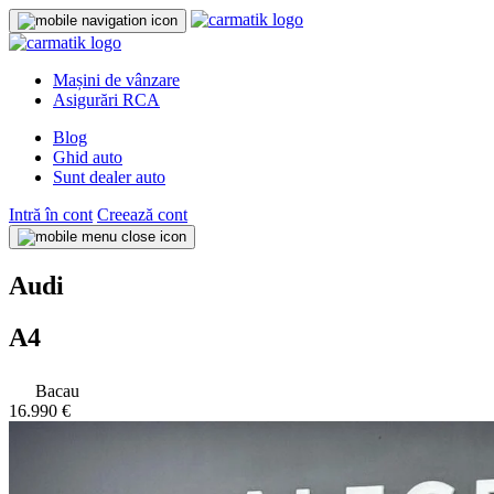
Mașini de vânzare
Asigurări RCA
Blog
Ghid auto
Sunt dealer auto
Intră în cont
Creează cont
Audi
A4
Bacau
16.990 €