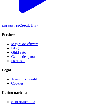
Google Play
Disponibil pe
Produse
Mașini de vânzare
Blog
Ghid auto
Centru de ajutor
Hartă site
Legal
Termeni și condiții
Cookies
Devino partener
Sunt dealer auto