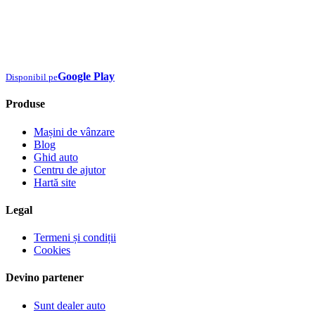
Google Play
Disponibil pe
Produse
Mașini de vânzare
Blog
Ghid auto
Centru de ajutor
Hartă site
Legal
Termeni și condiții
Cookies
Devino partener
Sunt dealer auto