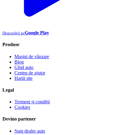
Google Play
Disponibil pe
Produse
Mașini de vânzare
Blog
Ghid auto
Centru de ajutor
Hartă site
Legal
Termeni și condiții
Cookies
Devino partener
Sunt dealer auto