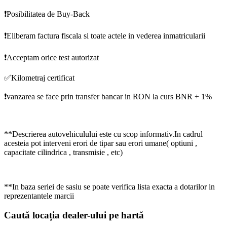
❗️Posibilitatea de Buy-Back
❗️Eliberam factura fiscala si toate actele in vederea inmatricularii
❗️Acceptam orice test autorizat
✅Kilometraj certificat
❗️vanzarea se face prin transfer bancar in RON la curs BNR + 1%
**Descrierea autovehiculului este cu scop informativ.In cadrul
acesteia pot interveni erori de tipar sau erori umane( optiuni ,
capacitate cilindrica , transmisie , etc)
**In baza seriei de sasiu se poate verifica lista exacta a dotarilor in
reprezentantele marcii
Caută locația dealer-ului pe hartă