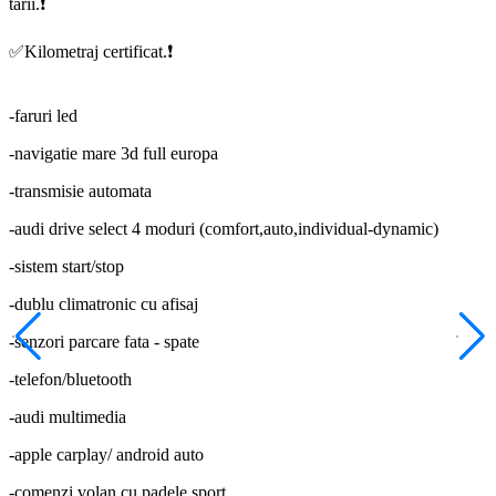
tarii.❗️
✅Kilometraj certificat.❗️
-faruri led
-navigatie mare 3d full europa
-transmisie automata
-audi drive select 4 moduri (comfort,auto,individual-dynamic)
-sistem start/stop
-dublu climatronic cu afisaj
-senzori parcare fata - spate
-telefon/bluetooth
-audi multimedia
-apple carplay/ android auto
-comenzi volan cu padele sport