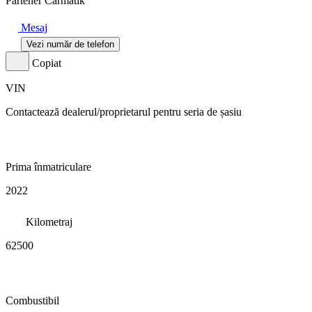
Partener Carmatik
Mesaj
Vezi număr de telefon
Copiat
VIN
Contactează dealerul/proprietarul pentru seria de șasiu
Prima înmatriculare
2022
Kilometraj
62500
Combustibil