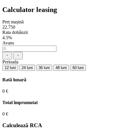
Calculator leasing
Preț mașină
22.750
Rata dobânzii
4.5%
Avans
Perioada
12 luni
24 luni
36 luni
48 luni
60 luni
Rată lunară
0 €
Total împrumutat
0 €
Calculează RCA