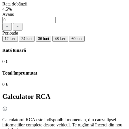
Rata dobânzii
4.5%
Avans
Perioada
12 luni
24 luni
36 luni
48 luni
60 luni
Rată lunară
0 €
Total împrumutat
0 €
Calculator RCA
Calculatorul RCA este indisponibil momentan, din cauza lipsei
informațiilor complete despre vehicul. Te rugăm să încerci din nou