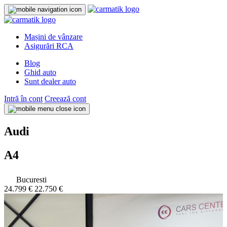
Mașini de vânzare
Asigurări RCA
Blog
Ghid auto
Sunt dealer auto
Intră în cont
Creează cont
Audi
A4
Bucuresti
24.799 €
22.750 €