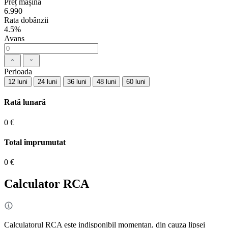
Preț mașină
6.990
Rata dobânzii
4.5%
Avans
Perioada
12 luni
24 luni
36 luni
48 luni
60 luni
Rată lunară
0 €
Total împrumutat
0 €
Calculator RCA
Calculatorul RCA este indisponibil momentan, din cauza lipsei