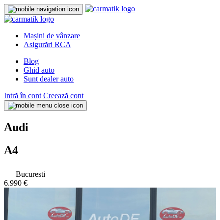
Mașini de vânzare
Asigurări RCA
Blog
Ghid auto
Sunt dealer auto
Intră în cont
Creează cont
Audi
A4
Bucuresti
6.990 €