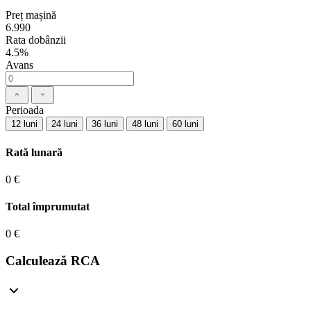
Preț mașină
6.990
Rata dobânzii
4.5%
Avans
Perioada
12 luni
24 luni
36 luni
48 luni
60 luni
Rată lunară
0 €
Total împrumutat
0 €
Calculează RCA