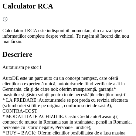
Calculator RCA
Calculatorul RCA este indisponibil momentan, din cauza lipsei
informațiilor complete despre vehicul. Te rugăm să încerci din nou
mai târziu.
Descriere
Autoturism pe stoc !
AutoDE este un parc auto cu un concept nemțesc, care oferă
clienților o experiență unică, autoturismele fiind verificate atât in
Germania, cât și de către noi; oferim transparență, garanția*
mașinilor și găsim soluții pentru toate necesitățile clienților noștri!
* LA PREDARE: Autoturismele se pot preda cu revizia efectuata
(schimb ulei si filtre pe original, conform seriei de sasiu!);
CONTRA-COST
* MODALITATE ACHIZITIE: Cash/ Credit auto/Leasing (
contract de munca in Romania sau in strainatate, pensii in Romania,
persoane cu istoric negativ, Persoane Juridice);
* BUY – BACK: Oferim clientilor posibilitatea de a lasa masina