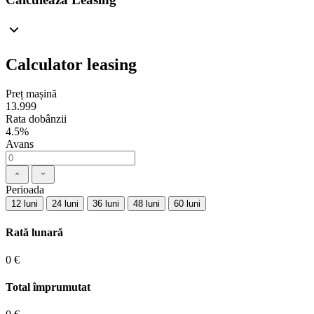
Calculator leasing
Preț mașină
13.999
Rata dobânzii
4.5%
Avans
Perioada
12 luni
24 luni
36 luni
48 luni
60 luni
Rată lunară
0 €
Total împrumutat