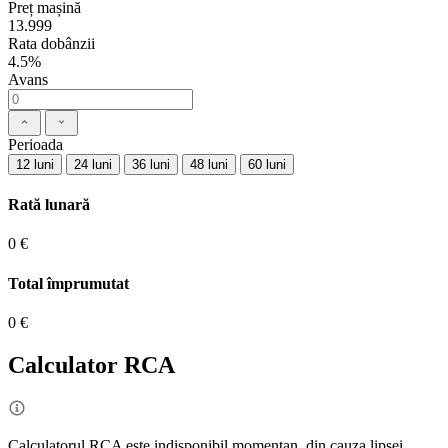
Preț mașină
13.999
Rata dobânzii
4.5%
Avans
Perioada
12 luni
24 luni
36 luni
48 luni
60 luni
Rată lunară
0 €
Total împrumutat
0 €
Calculator RCA
Calculatorul RCA este indisponibil momentan, din cauza lipsei