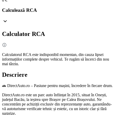
0 €
Calculează RCA
Calculator RCA
Calculatorul RCA este indisponibil momentan, din cauza lipsei
informațiilor complete despre vehicul. Te rugăm să încerci din nou
mai târziu.
Descriere
🚗 DirectAuto.ro – Pasiune pentru mașini, încredere în fiecare drum.
DirectAuto.ro este un parc auto înființat în 2015, situat în Onești,
județul Bacău, la ieșirea spre Brașov pe Calea Brașovului. Ne
concentrăm pe achiziții exclusiv din reprezentanțe auto, garantându-
vă autoturisme verificate tehnic și estetic, cu un istoric clar și fără
surprize.