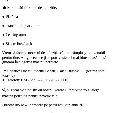
💼 Modalități flexibile de achiziție:
● Plată cash
● Transfer bancar / Pos
● Leasing auto
● Sistem buy-back
Vrem să facem procesul de achiziție cât mai simplu și convenabil
pentru tine. Alege ceea ce ți se potrivește cel mai bine și lasă-ne să te
ghidăm în alegerea mașinii perfecte!
📍 Locație: Onești, județul Bacău, Calea Brașovului (ieșirea spre
Brașov)
📞 Telefon: 0747 799 744 / 0770 770 110
🔍 Vizitează-ne pe site-ul nostru: www.DirectAuto.ro si alege
masina potrivita pentru nevoile tale.
DirectAuto.ro – Încredere pe patru roți, din anul 2015!