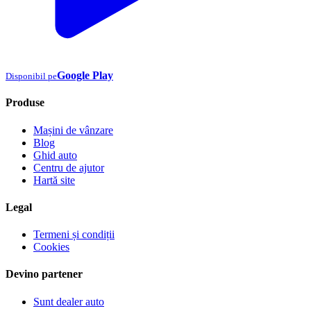
Google Play
Disponibil pe
Produse
Mașini de vânzare
Blog
Ghid auto
Centru de ajutor
Hartă site
Legal
Termeni și condiții
Cookies
Devino partener
Sunt dealer auto