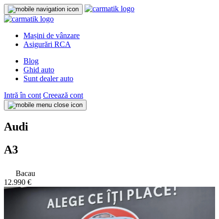
Mașini de vânzare
Asigurări RCA
Blog
Ghid auto
Sunt dealer auto
Intră în cont
Creează cont
Audi
A3
Bacau
12.990 €