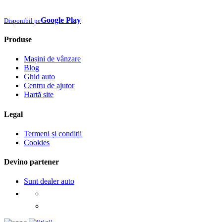
Google Play
Disponibil pe
Produse
Mașini de vânzare
Blog
Ghid auto
Centru de ajutor
Hartă site
Legal
Termeni și condiții
Cookies
Devino partener
Sunt dealer auto