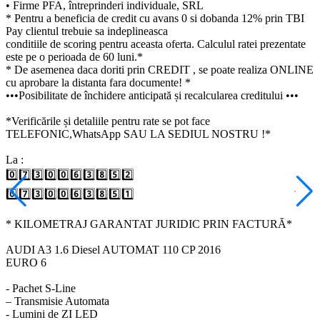
• Firme PFA, întreprinderi individuale, SRL
* Pentru a beneficia de credit cu avans 0 si dobanda 12% prin TBI
Pay clientul trebuie sa indeplineasca
conditiile de scoring pentru aceasta oferta. Calculul ratei prezentate
este pe o perioada de 60 luni.*
* De asemenea daca doriti prin CREDIT , se poate realiza ONLINE
cu aprobare la distanta fara documente! *
•••Posibilitate de închidere anticipată și recalcularea creditului •••
*Verificările și detaliile pentru rate se pot face
TELEFONIC,WhatsApp SAU LA SEDIUL NOSTRU !*
La :
0️⃣7️⃣3️⃣0️⃣0️⃣6️⃣3️⃣8️⃣5️⃣2️⃣
0️⃣7️⃣3️⃣0️⃣0️⃣6️⃣3️⃣8️⃣5️⃣1️⃣
* KILOMETRAJ GARANTAT JURIDIC PRIN FACTURĂ*
AUDI A3 1.6 Diesel AUTOMAT 110 CP 2016
EURO 6
- Pachet S-Line
– Transmisie Automata
- Lumini de ZI LED