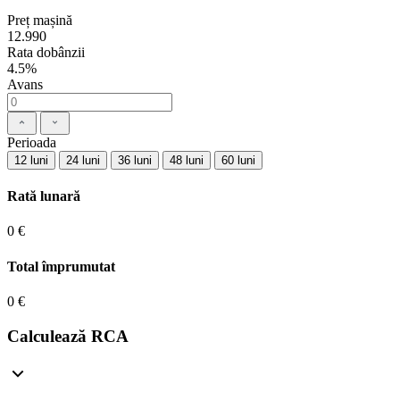
Preț mașină
12.990
Rata dobânzii
4.5%
Avans
Perioada
12 luni
24 luni
36 luni
48 luni
60 luni
Rată lunară
0 €
Total împrumutat
0 €
Calculează RCA