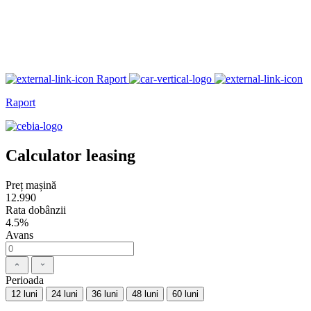
Raport
Raport
Calculator leasing
Preț mașină
12.990
Rata dobânzii
4.5%
Avans
Perioada
12 luni
24 luni
36 luni
48 luni
60 luni