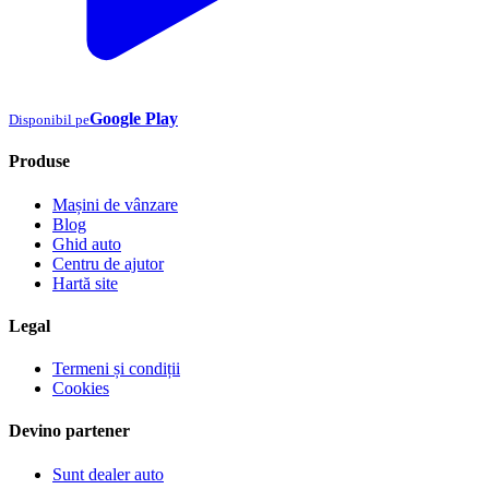
Google Play
Disponibil pe
Produse
Mașini de vânzare
Blog
Ghid auto
Centru de ajutor
Hartă site
Legal
Termeni și condiții
Cookies
Devino partener
Sunt dealer auto