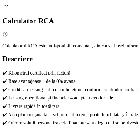
Calculator RCA
Calculatorul RCA este indisponibil momentan, din cauza lipsei informa
Descriere
✔️ Kilometraj certificat prin factură
✔️ Rate avantajoase – de la 0% avans
✔️ Credit sau leasing – direct cu buletinul, conform condițiilor contrac
✔️ Leasing operațional și financiar – adaptat nevoilor tale
✔️ Livrare rapidă în toată țara
✔️ Acceptăm mașina ta la schimb – diferența poate fi achitată și în rate
✔️ Oferim soluții personalizate de finanțare – tu alegi ce ți se potriveșt