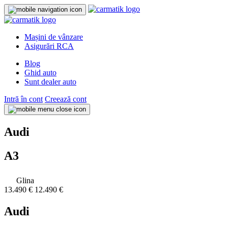
Mașini de vânzare
Asigurări RCA
Blog
Ghid auto
Sunt dealer auto
Intră în cont
Creează cont
Audi
A3
Glina
13.490 €
12.490 €
Audi