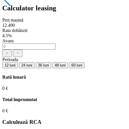
Calculator leasing
Preț mașină
12.490
Rata dobânzii
4.5%
Avans
Perioada
12 luni
24 luni
36 luni
48 luni
60 luni
Rată lunară
0 €
Total împrumutat
0 €
Calculează RCA