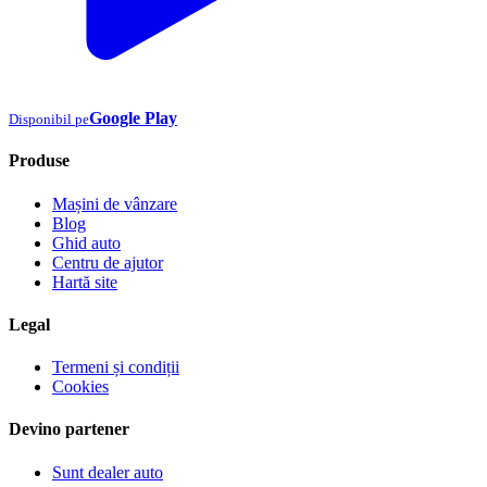
Google Play
Disponibil pe
Produse
Mașini de vânzare
Blog
Ghid auto
Centru de ajutor
Hartă site
Legal
Termeni și condiții
Cookies
Devino partener
Sunt dealer auto