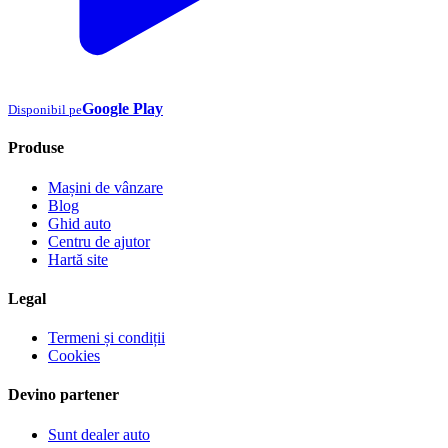
Google Play
Disponibil pe
Produse
Mașini de vânzare
Blog
Ghid auto
Centru de ajutor
Hartă site
Legal
Termeni și condiții
Cookies
Devino partener
Sunt dealer auto