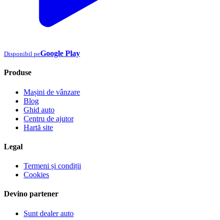
Google Play
Disponibil pe
Produse
Mașini de vânzare
Blog
Ghid auto
Centru de ajutor
Hartă site
Legal
Termeni și condiții
Cookies
Devino partener
Sunt dealer auto