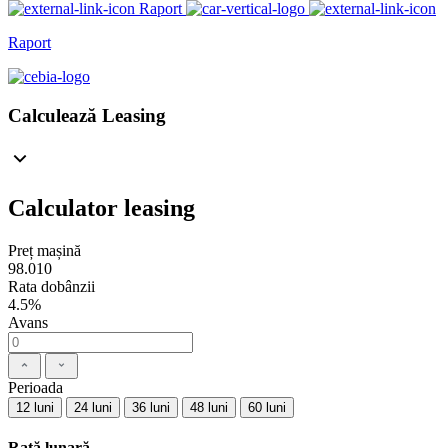
Raport
Raport
Calculează Leasing
Calculator leasing
Preț mașină
98.010
Rata dobânzii
4.5%
Avans
Perioada
12 luni
24 luni
36 luni
48 luni
60 luni
Rată lunară