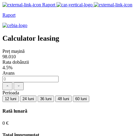
Raport
Raport
Calculator leasing
Preț mașină
98.010
Rata dobânzii
4.5%
Avans
Perioada
12 luni
24 luni
36 luni
48 luni
60 luni
Rată lunară
0 €
Total împrumutat