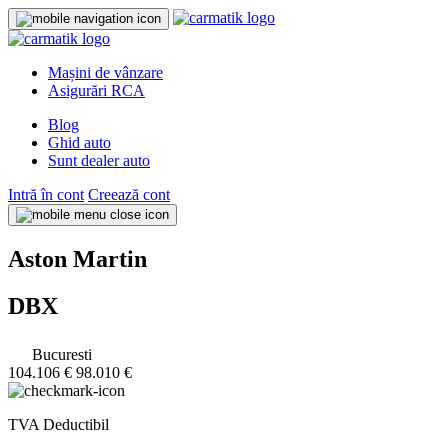
Mașini de vânzare
Asigurări RCA
Blog
Ghid auto
Sunt dealer auto
Intră în cont
Creează cont
Aston Martin
DBX
Bucuresti
104.106 €
98.010 €
TVA Deductibil