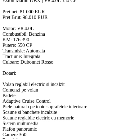
Aston Martin DBX | V8 4.0L 550 CP
Pret net: 81.000 EUR
Pret Brut: 98.010 EUR
Motor: V8 4.0L
Combustibil: Benzina
KM: 176.390
Putere: 550 CP
Transmisie: Automata
Tractiune: Integrala
Culoare: Dubonnet Rosso
Dotari:
Volan reglabil electric si incalzit
Comenzi pe volan
Padele
Adaptive Cruise Control
Piele naturala pe toate suprafetele interioare
Scaune si banchete incalzite
Scaune reglabile electric cu memorie
Sistem multimedia
Plafon panoramic
Camere 360