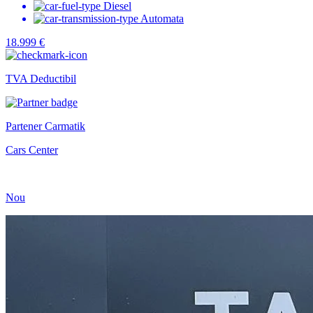
Diesel
Automata
18.999 €
TVA Deductibil
Partener Carmatik
Cars Center
Nou