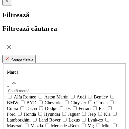
Filtrează
Filtrează căutarea
Șterge filtrele
Marcă
1
Alfa Romeo
Aston Martin
Audi
Bentley
BMW
BYD
Chevrolet
Chrysler
Citroen
Cupra
Dacia
Dodge
Ds
Ferrari
Fiat
Ford
Honda
Hyundai
Jaguar
Jeep
Kia
Lamborghini
Land Rover
Lexus
Lynk-co
Maserati
Mazda
Mercedes-Benz
Mg
Mini