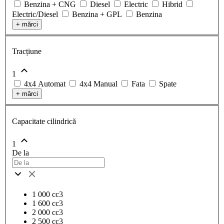
Benzina + CNG
Diesel
Electric
Hibrid
Electric/Diesel
Benzina + GPL
Benzina
+
mărci
Tracțiune
1
4x4 Automat
4x4 Manual
Fata
Spate
+
mărci
Capacitate cilindrică
1
De la
1 000 cc3
1 600 cc3
2 000 cc3
2 500 cc3