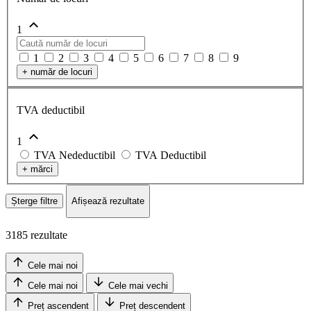
1
1
2
3
4
5
6
7
8
9
+
număr de locuri
TVA deductibil
1
TVA Nedeductibil
TVA Deductibil
+
mărci
Șterge filtre
Afișează rezultate
3185 rezultate
Cele mai noi
Cele mai noi
Cele mai vechi
Preț ascendent
Preț descendent