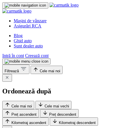
Mașini de vânzare
Asigurări RCA
Blog
Ghid auto
Sunt dealer auto
Intră în cont
Creează cont
Filtrează
Cele mai noi
Ordonează după
Cele mai noi
Cele mai vechi
Preț ascendent
Preț descendent
Kilometraj ascendent
Kilometraj descendent