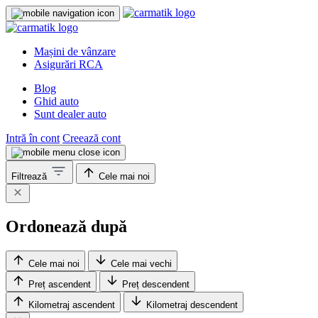
Mașini de vânzare
Asigurări RCA
Blog
Ghid auto
Sunt dealer auto
Intră în cont
Creează cont
Filtrează
Cele mai noi
Ordonează după
Cele mai noi
Cele mai vechi
Preț ascendent
Preț descendent
Kilometraj ascendent
Kilometraj descendent