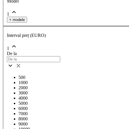
Model
1
+
modele
Interval preț (EURO)
1
De la
500
1000
2000
3000
4000
5000
6000
7000
8000
9000