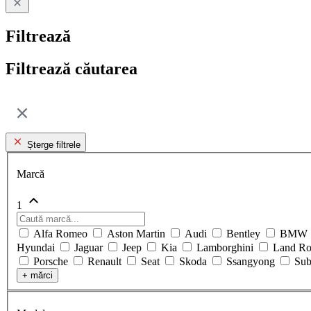
Filtrează
Filtrează căutarea
Șterge filtrele
Marcă
1
Alfa Romeo
Aston Martin
Audi
Bentley
BMW
Hyundai
Jaguar
Jeep
Kia
Lamborghini
Land R
Porsche
Renault
Seat
Skoda
Ssangyong
Su
+
mărci