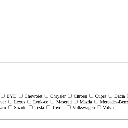
BYD
Chevrolet
Chrysler
Citroen
Cupra
Dacia
over
Lexus
Lynk-co
Maserati
Mazda
Mercedes-Ben
baru
Suzuki
Tesla
Toyota
Volkswagen
Volvo